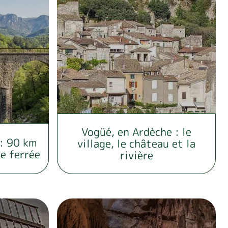
Vogüé, en Ardèche : le
 : 90 km
village, le château et la
e ferrée
rivière