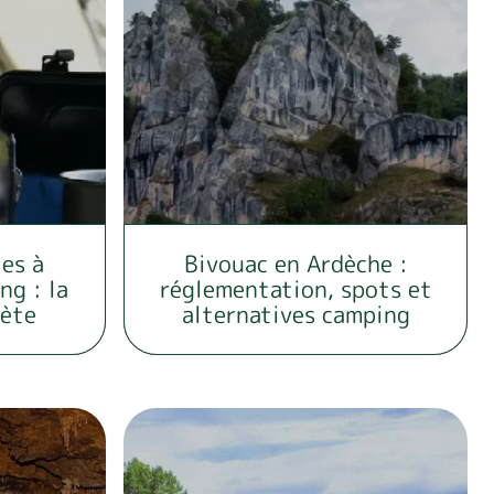
es à
Bivouac en Ardèche :
ng : la
réglementation, spots et
lète
alternatives camping