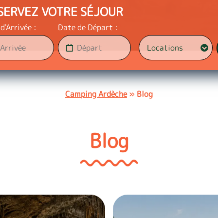
SERVEZ VOTRE SÉJOUR
d'Arrivée :
Date de Départ :
Camping Ardèche
»
Blog
Blog