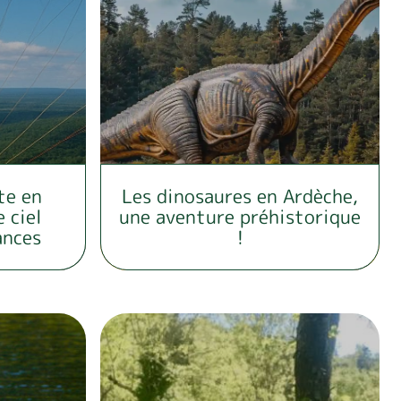
te en
Les dinosaures en Ardèche,
e ciel
une aventure préhistorique
ances
!