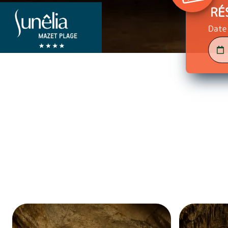
RÉ
Date 