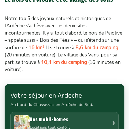
Notre top 5 des joyaux naturels et historiques de
l’Ardèche s’achève avec ces deux sites
incontournables. Il y a, tout d’abord, le bois de Païolive
– appelé aussi « Bois des Fées » – qui s’étend sur une
16 km²
8,6 km du camping
surface de
. Il se trouve à
(20 minutes en voiture). Le village des Vans, pour sa
10,1 km du camping
part, se trouve à
(16 minutes en
voiture).
Votre séjour en Ardèche
Au bord du Chassezac, en Ardèche du Sud.
Nos mobil-homes
›
Locations tout confort