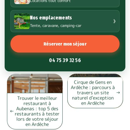
Locations tout confort
Nos emplacements
›
Tente, caravane, camping-car
Réserver mon séjour
04 75 39 32 56
Cirque de Gens en
Ardèche : parcours à
travers un site
naturel d’exception
Trouver le meilleur
en Ardèche
restaurant à
Aubenas : top 5 des
restaurants à tester
lors de votre séjour
en Ardèche