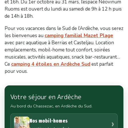
et 16h. Du 1er octobre au 31 mars, l’espace Néovinum
Ruoms est ouvert du lundi au samedi de 9h à 12 h puis
de 14h à 18h.
Pour vos vacances dans le Sud de l’Ardèche, vous serez
les bienvenues au
camping familial Mazet Plage
avec parc aquatique à Berrias et Casteljau. Location
emplacements, mobil-home tout confort, soirées
musicales, activités aquatiques, snack bar-restaurant…
Ce
camping 4 étoiles en Ardèche Sud
est parfait
pour vous.
Votre séjour en Ardèche
Au bord du Chassezac, en Ardèche du Sud.
Nos mobil-homes
›