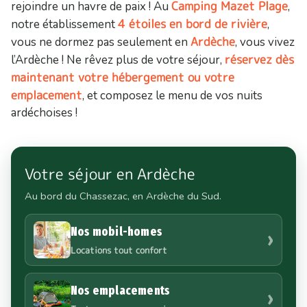
Camping Mazet Plage
rejoindre un havre de paix ! Au
,
4 étoiles en bord de rivière
notre établissement
,
Ardèche
vous ne dormez pas seulement en
, vous vivez
réservez dès
l’Ardèche ! Ne rêvez plus de votre séjour,
maintenant votre hébergement ou votre
emplacement
, et composez le menu de vos nuits
ardéchoises !
Votre séjour en Ardèche
Au bord du Chassezac, en Ardèche du Sud.
Nos mobil-homes
›
Locations tout confort
Nos emplacements
›