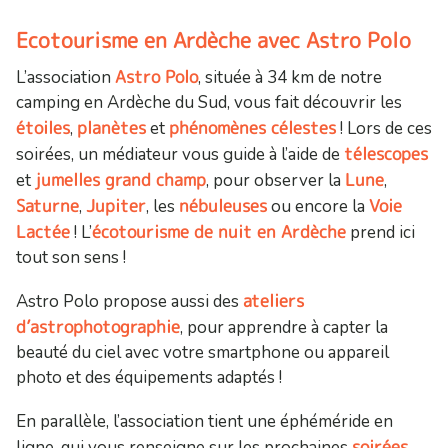
Ecotourisme en Ardèche avec Astro Polo
Astro Polo
L’association
, située à 34 km de notre
camping en Ardèche du Sud, vous fait découvrir les
étoiles
planètes
phénomènes célestes
,
et
! Lors de ces
télescopes
soirées, un médiateur vous guide à l’aide de
jumelles grand champ
Lune
et
, pour observer la
,
Saturne
Jupiter
nébuleuses
Voie
,
, les
ou encore la
Lactée
écotourisme de nuit en Ardèche
! L’
prend ici
tout son sens !
ateliers
Astro Polo propose aussi des
d’astrophotographie
, pour apprendre à capter la
beauté du ciel avec votre smartphone ou appareil
photo et des équipements adaptés !
En parallèle, l’association tient une éphéméride en
soirées
ligne, qui vous renseigne sur les prochaines