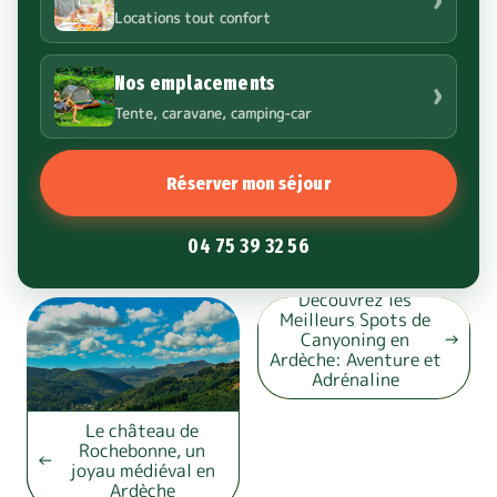
›
Locations tout confort
Nos emplacements
›
Tente, caravane, camping-car
Réserver mon séjour
04 75 39 32 56
Découvrez les
Meilleurs Spots de
Canyoning en
Ardèche: Aventure et
Adrénaline
Le château de
Rochebonne, un
joyau médiéval en
Ardèche