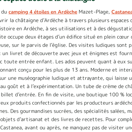
m du
Mazet-Plage,
camping 4 étoiles en Ardèche
Castane
rir la châtaigne d’Ardèche à travers plusieurs espaces d
istoire en Ardèche, à ses utilisations et à des dégustati
te occupe deux étages d’un édifice situé en plein cœur d
use, sur le parvis de l’église. Des visites ludiques sont 
: un livret de découverte avec jeux et énigmes est fourn
c toute entrée enfant. Les ados peuvent quant à eux su
ionnant conçu pour les plus de 13 ans. Moderne et intera
ur une muséographie ludique et attrayante, qui laisse u
 au goût et à l’expérimentation. Un tube de crème de ch
 billet d’entrée. En fin de visite, une boutique 100 % lo
eux produits confectionnés par les producteurs ardécho
nes. Des gourmandises sucrées, des spécialités salées, m
 objets d’artisanat et des livres de recettes. Pour compl
e Castanea, avant ou après, ne manquez pas de visiter un