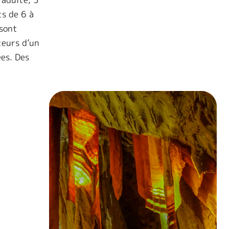
ts de 6 à
 sont
teurs d’un
ées. Des