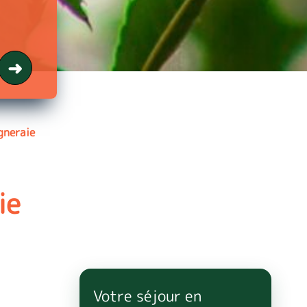
gneraie
ie
Votre séjour en