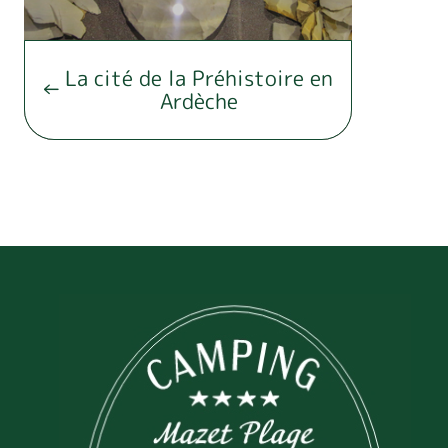
La cité de la Préhistoire en
Ardèche