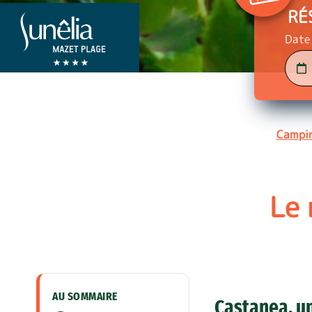
RÉ
Date 
Campin
Le 
AU SOMMAIRE
Castanea, un