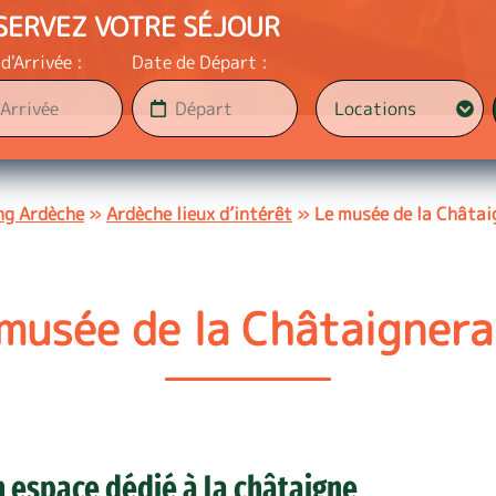
SERVEZ VOTRE SÉJOUR
d'Arrivée :
Date de Départ :
g Ardèche
»
Ardèche lieux d’intérêt
»
Le musée de la Châtai
musée de la Châtaignera
 espace dédié à la châtaigne