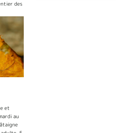
entier des
re et
 mardi au
hâtaigne
 adulte, 5