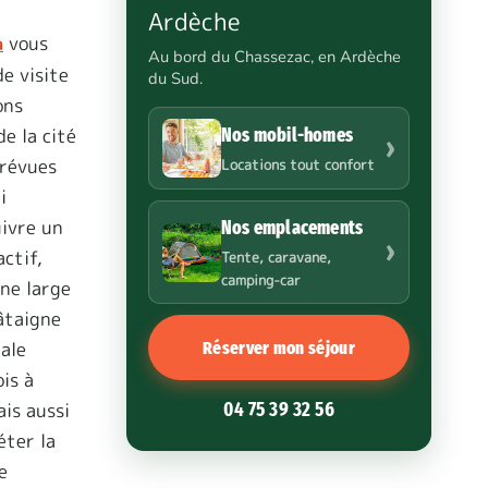
Ardèche
vous
a
Au bord du Chassezac, en Ardèche
e visite
du Sud.
ons
e la cité
Nos mobil-homes
›
prévues
Locations tout confort
i
ivre un
Nos emplacements
›
ctif,
Tente, caravane,
camping-car
ne large
âtaigne
cale
Réserver mon séjour
is à
ais aussi
04 75 39 32 56
éter la
e