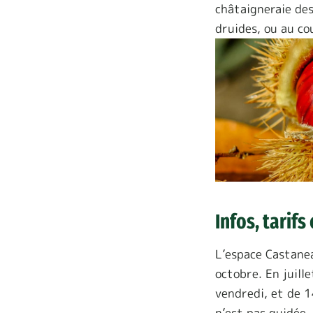
châtaigneraie des
druides, ou au co
Infos, tarif
L’espace Castanea
octobre. En juill
vendredi, et de 1
n’est pas guidée.