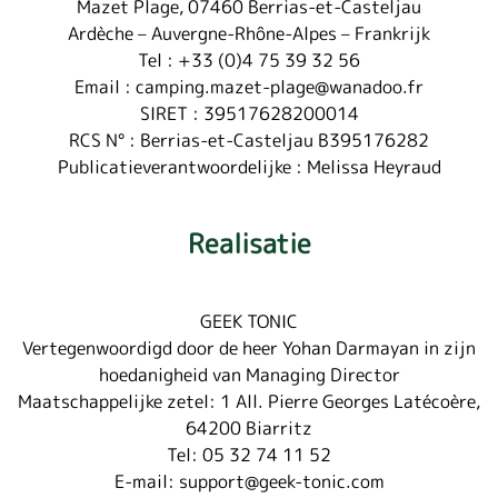
Mazet Plage, 07460 Berrias-et-Casteljau
Ardèche – Auvergne-Rhône-Alpes – Frankrijk
Tel : +33 (0)4 75 39 32 56
Email : camping.mazet-plage@wanadoo.fr
SIRET : 39517628200014
RCS N° : Berrias-et-Casteljau B395176282
Publicatieverantwoordelijke : Melissa Heyraud
Realisatie
GEEK TONIC
Vertegenwoordigd door de heer Yohan Darmayan in zijn
hoedanigheid van Managing Director
Maatschappelijke zetel: 1 All. Pierre Georges Latécoère,
64200 Biarritz
Tel: 05 32 74 11 52
E-mail: support@geek-tonic.com