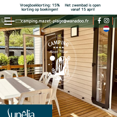
Vroegboekkorting: 15%
Het zwembad is open
4
6
6
6
2
1
1
1
4
1
korting op boekingen!
vanaf 15 april
camping.mazet-plage@wanadoo.fr