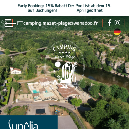
Early Booking: 15% Rabatt
Der Pool ist ab dem 15.
auf Buchungen!
April geöffnet
camping.mazet-plage@wanadoo.fr