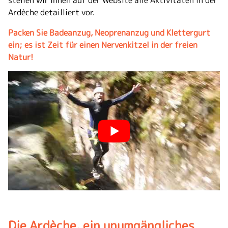
stellen wir Ihnen auf der Website alle Aktivitäten in der
Ardèche detailliert vor.
Packen Sie Badeanzug, Neoprenanzug und Klettergurt
ein; es ist Zeit für einen Nervenkitzel in der freien
Natur!
Die Ardèche, ein unumgängliches